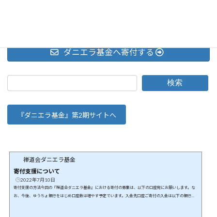
Facebook
X
Bluesky
LINE
Copy
ダニエラ基金へ寄付する
検索
『ダニエラ基金』第2期サイトへ
禅道会ダニエラ基金
寄付支援について
2022年7月10日
寄付支援の方法今回の『禅道会ダニエラ基金』における寄付の募集は、以下の口座宛にお願いします。な
お、今後、ゆうちょ銀行をはじめ口座数は増やす予定でいます。入金先口座ご寄付の入金は以下の銀行口
座にお願いします。特定非営利活動法人 日本武道総合格闘技連盟飯田信用金庫 高森支店普通口座 474535
5必ず以下の情報をお知らせ願います。本ご寄付支援は、「どなたのご寄付なのか？」「ご寄付の証明書の