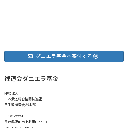
ダニエラ基金へ寄付する
禅道会ダニエラ基金
NPO法人
日本武道総合格闘技連盟
空手道禅道会 総本部
〒395-0004
長野県飯田市上郷黒田5530
TEL 0265-35-8615