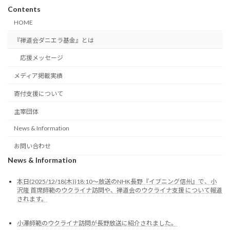
Contents
HOME
『禅道会ダニエラ基金』とは
応援メッセージ
メディア掲載実績
寄付支援について
主宰団体
News & Information
お問い合わせ
News & Information
本日(2025/12/18(木))18:10～放送のNHK長野『イブニング信州』で、小
沢隆 首席師範のウクライナ訪問や、禅道会のウクライナ支援 について報道
されます。
小澤師範のウクライナ訪問が長野放送に紹介されました。