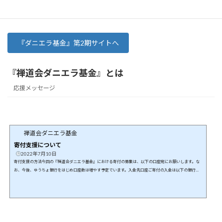
検索
『ダニエラ基金』第2期サイトへ
『禅道会ダニエラ基金』とは
応援メッセージ
禅道会ダニエラ基金
寄付支援について
2022年7月10日
寄付支援の方法今回の『禅道会ダニエラ基金』における寄付の募集は、以下の口座宛にお願いします。な
お、今後、ゆうちょ銀行をはじめ口座数は増やす予定でいます。入金先口座ご寄付の入金は以下の銀行口
座にお願いします。特定非営利活動法人 日本武道総合格闘技連盟飯田信用金庫 高森支店普通口座 474535
5必ず以下の情報をお知らせ願います。本ご寄付支援は、「どなたのご寄付なのか？」「ご寄付の証明書の
発行先はどなたになるのか？」等の確認が必要となります。したがって、必ず以下のフォームからご寄付
いただいた皆様の情報をお...