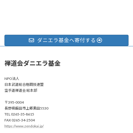
ダニエラ基金へ寄付する
禅道会ダニエラ基金
NPO法人
日本武道総合格闘技連盟
空手道禅道会 総本部
〒395-0004
長野県飯田市上郷黒田5530
TEL 0265-35-8615
FAX 0265-34-2504
https://www.zendokai.jp/