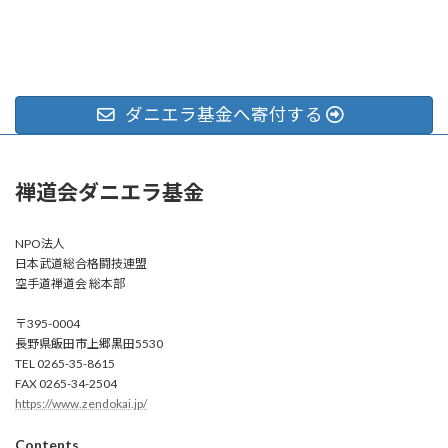
ダニエラ基金へ寄付する
禅道会ダニエラ基金
NPO法人
日本武道総合格闘技連盟
空手道禅道会 総本部
〒395-0004
長野県飯田市上郷黒田5530
TEL 0265-35-8615
FAX 0265-34-2504
https://www.zendokai.jp/
Contents