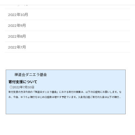
2022年11月
2022年10月
2022年9月
2022年8月
2022年7月
禅道会ダニエラ基金
寄付支援について
2022年7月10日
寄付支援の方法今回の『禅道会ダニエラ基金』における寄付の募集は、以下の口座宛にお願いします。な
お、今後、ゆうちょ銀行をはじめ口座数は増やす予定でいます。入金先口座ご寄付の入金は以下の銀行口
座にお願いします。特定非営利活動法人 日本武道総合格闘技連盟飯田信用金庫 高森支店普通口座 474535
5必ず以下の情報をお知らせ願います。本ご寄付支援は、「どなたのご寄付なのか？」「ご寄付の証明書の
発行先はどなたになるのか？」等の確認が必要となります。したがって、必ず以下のフォームからご寄付
いただいた皆様の情報をお...