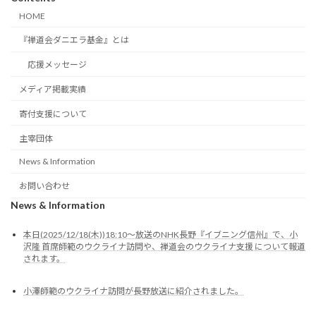
HOME
『禅道会ダニエラ基金』とは
応援メッセージ
メディア掲載実績
寄付支援について
主宰団体
News & Information
お問い合わせ
News & Information
本日(2025/12/18(木))18:10～放送のNHK長野『イブニング信州』で、小
沢隆 首席師範のウクライナ訪問や、禅道会のウクライナ支援 について報道
されます。
小澤師範のウクライナ訪問が長野放送に紹介されました。