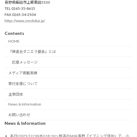
長野県飯田市上郷黒田5530
TEL 0265-35-8615
FAX 0265-34-2504
https://www.zendokai.jp/
Contents
HOME
『禅道会ダニエラ基金』とは
応援メッセージ
メディア掲載実績
寄付支援について
主宰団体
News & Information
お問い合わせ
News & Information
本日(2025/12/18(木))18:10～放送のNHK長野『イブニング信州』で、小