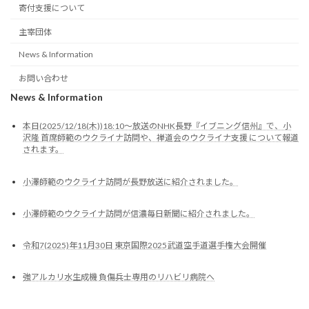
寄付支援について
主宰団体
News & Information
お問い合わせ
News & Information
本日(2025/12/18(木))18:10～放送のNHK長野『イブニング信州』で、小
沢隆 首席師範のウクライナ訪問や、禅道会のウクライナ支援 について報道
されます。
小澤師範のウクライナ訪問が長野放送に紹介されました。
小澤師範のウクライナ訪問が信濃毎日新聞に紹介されました。
令和7(2025)年11月30日 東京国際2025武道空手道選手権大会開催
強アルカリ水生成機 負傷兵士専用のリハビリ病院へ