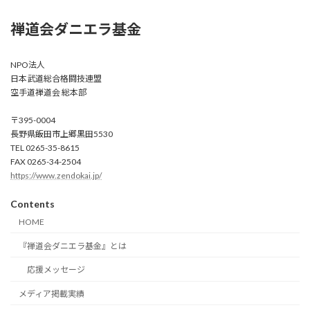
禅道会ダニエラ基金
NPO法人
日本武道総合格闘技連盟
空手道禅道会 総本部
〒395-0004
長野県飯田市上郷黒田5530
TEL 0265-35-8615
FAX 0265-34-2504
https://www.zendokai.jp/
Contents
HOME
『禅道会ダニエラ基金』とは
応援メッセージ
メディア掲載実績