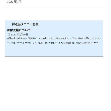
2022年7月
禅道会ダニエラ基金
寄付支援について
2022年7月10日
寄付支援の方法今回の『禅道会ダニエラ基金』における寄付の募集は、以下の口座宛にお願いします。な
お、今後、ゆうちょ銀行をはじめ口座数は増やす予定でいます。入金先口座ご寄付の入金は以下の銀行口
座にお願いします。特定非営利活動法人 日本武道総合格闘技連盟飯田信用金庫 高森支店普通口座 474535
5必ず以下の情報をお知らせ願います。本ご寄付支援は、「どなたのご寄付なのか？」「ご寄付の証明書の
発行先はどなたになるのか？」等の確認が必要となります。したがって、必ず以下のフォームからご寄付
いただいた皆様の情報をお...