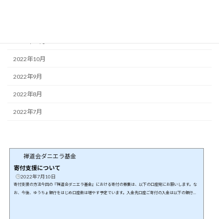
2023年2月
2022年12月
2022年11月
2022年10月
2022年9月
2022年8月
2022年7月
禅道会ダニエラ基金
寄付支援について
2022年7月10日
寄付支援の方法今回の『禅道会ダニエラ基金』における寄付の募集は、以下の口座宛にお願いします。な
お、今後、ゆうちょ銀行をはじめ口座数は増やす予定でいます。入金先口座ご寄付の入金は以下の銀行口
座にお願いします。特定非営利活動法人 日本武道総合格闘技連盟飯田信用金庫 高森支店普通口座 474535
5必ず以下の情報をお知らせ願います。本ご寄付支援は、「どなたのご寄付なのか？」「ご寄付の証明書の
発行先はどなたになるのか？」等の確認が必要となります。したがって、必ず以下のフォームからご寄付