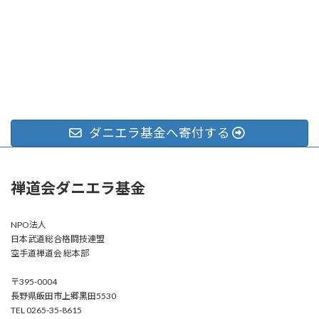
ダニエラ基金へ寄付する
禅道会ダニエラ基金
NPO法人
日本武道総合格闘技連盟
空手道禅道会 総本部
〒395-0004
長野県飯田市上郷黒田5530
TEL 0265-35-8615